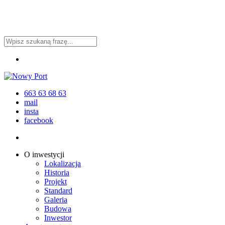
Przejdź
do
głównej
zawartości
Zamknij
Menu
wyszukiwanie
663 63 68 63
mail
insta
facebook
Menu
Menu
O inwestycji
Lokalizacja
Historia
Projekt
Standard
Galeria
Budowa
Inwestor