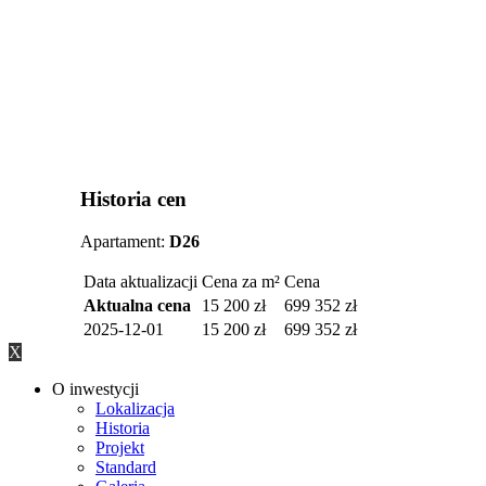
Historia cen
Apartament:
D26
Data aktualizacji
Cena za m²
Cena
Aktualna cena
15 200 zł
699 352 zł
2025-12-01
15 200 zł
699 352 zł
X
Zamknij
O inwestycji
menu
Lokalizacja
Historia
Projekt
Standard