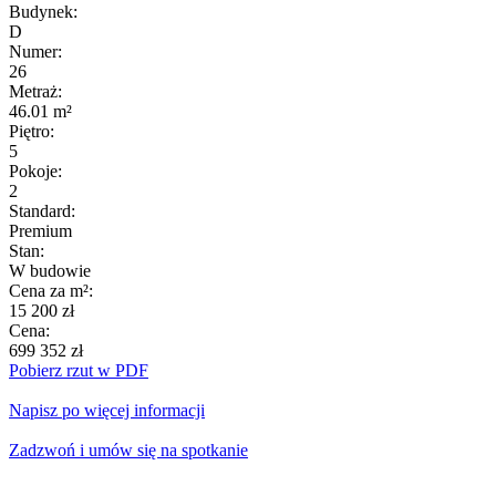
Budynek:
D
Numer:
26
Metraż:
46.01 m²
Piętro:
5
Pokoje:
2
Standard:
Premium
Stan:
W budowie
Cena za m²:
15 200 zł
Cena:
699 352 zł
Pobierz rzut w PDF
Napisz po więcej informacji
Zadzwoń i umów się na spotkanie