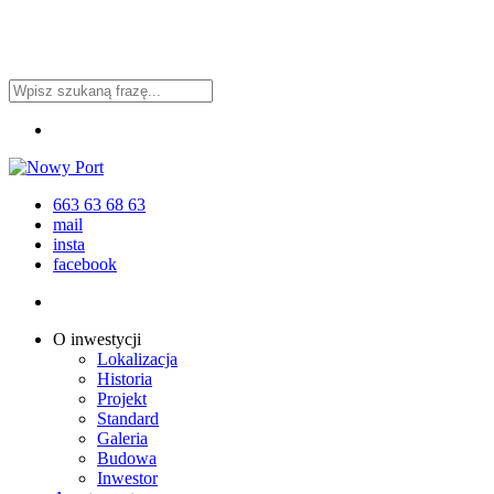
Przejdź
do
głównej
zawartości
Zamknij
Menu
wyszukiwanie
663 63 68 63
mail
insta
facebook
Menu
Menu
O inwestycji
Lokalizacja
Historia
Projekt
Standard
Galeria
Budowa
Inwestor