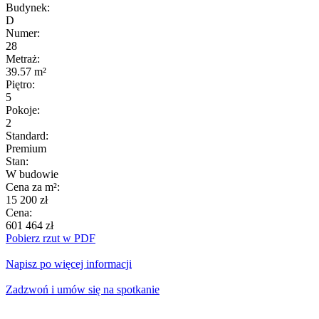
Budynek:
D
Numer:
28
Metraż:
39.57 m²
Piętro:
5
Pokoje:
2
Standard:
Premium
Stan:
W budowie
Cena za m²:
15 200 zł
Cena:
601 464 zł
Pobierz rzut w PDF
Napisz po więcej informacji
Zadzwoń i umów się na spotkanie