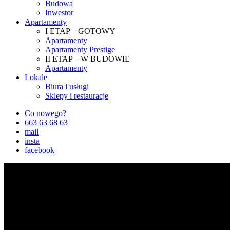
Budowa
Inwestor
Apartamenty
I ETAP – GOTOWY
Apartamenty
Apartamenty Prestige
II ETAP – W BUDOWIE
Apartamenty
Lokale
Biura i usługi
Sklepy i restauracje
Co nowego?
663 63 68 63
mail
insta
facebook