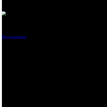
Wróć do listy
Lokale – sklepy3
Bez komentarza