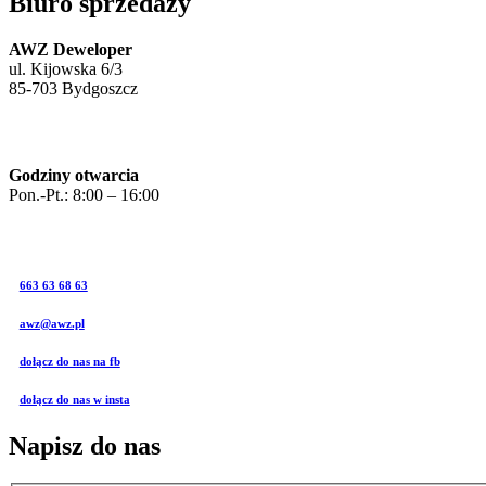
Biuro sprzedaży
AWZ Deweloper
ul. Kijowska 6/3
85-703 Bydgoszcz
Godziny otwarcia
Pon.-Pt.: 8:00 – 16:00
663 63 68 63
awz@awz.pl
dołącz do nas na fb
dołącz do nas w insta
Napisz do nas