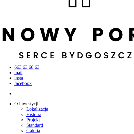
663 63 68 63
mail
insta
facebook
Menu
Menu
O inwestycji
Lokalizacja
Historia
Projekt
Standard
Galeria